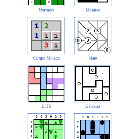
Norinori
Mosaico
Campo Minado
Slant
LITS
Galáxias