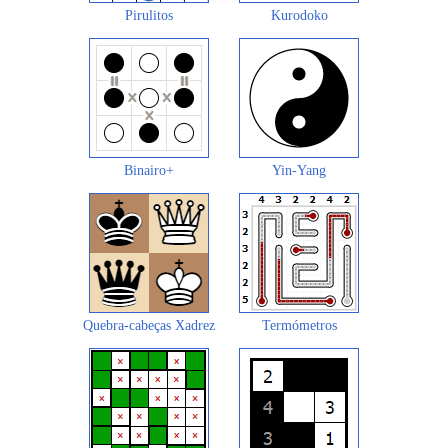
Pirulitos
Kurodoko
Binairo+
Yin-Yang
Quebra-cabeças Xadrez
Termómetros