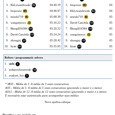
3.
KkLewandowski
04:40.19
3.
biopower
04:4
84
158
4.
biopower
04:46.97
4.
KkLewandowski
04:4
158
84
5.
mizuki710
05:08.39
5.
mizuki710
05:2
59
59
6.
wangzimoxx
05:16.22
6.
David Canchila
05:3
46
131
7.
Bluegill16384
05:20.52
7.
Bluegill16384
05:3
216
216
8.
David Canchila
05:24.24
8.
wangzimoxx
05:3
131
46
9.
zhougjzj
05:28.42
9.
zhougjzj
05:3
19
19
10.
liyan
05:35.05
10.
liyan
05:5
165
165
Robots / programmatic solvers
1.
siebi
1
2.
joshprzybyszewski
18
3.
exabyte_bot
3
* MO3 - Média de 3. A média de 3 vezes consecutivas.
AO5 - Média de 5. A média de 5 vezes consecutivas ignorando o maior e o menor.
AO12 - Média de 12. A média de 12 vezes consecutivas ignorando o maior e o menor.
É necessário estar autenticado para acompanhar suas médias
Novo quebra-cabeças
Descubra a sua posição em