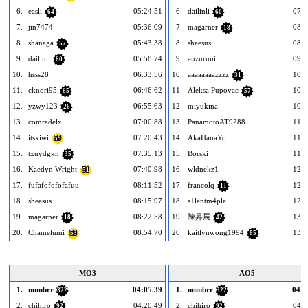
6.
easli
05:24.51
6.
dailinli
07:2
64
60
7.
jin7474
05:36.09
7.
magarner
08:2
18
8.
shanaga
05:43.38
8.
sheesus
08:3
57
9.
dailinli
05:58.74
9.
anzuruni
09:4
60
10.
hsss28
06:33.56
10.
aaaaaaaazzzz
10:0
31
11.
cknori95
06:46.62
11.
Aleksa Pupovac
10:4
65
57
12.
yzwy123
06:55.63
12.
miyukina
10:4
26
13.
comradelx
07:00.88
13.
PanamotoAT9288
11:1
14.
itskiwi
07:20.43
14.
AkaHanaYo
11:2
59
15.
txuydgkn
07:35.13
15.
Borski
11:5
35
16.
Kaedyn Wright
07:40.98
16.
wldnekz1
12:2
51
17.
fufafofofofafuu
08:11.52
17.
francolq
12:2
11
18.
sheesus
08:15.97
18.
s1lentm4ple
12:4
19.
magarner
08:22.58
19.
陳昇展
13:1
18
42
20.
Chamelumi
08:54.70
20.
kaitlynwong1994
13:3
53
85
MO3
AO5
1.
numbrr
04:05.39
1.
numbrr
04:2
322
322
2.
chihiro
04:20.49
2.
chihiro
04:3
92
92