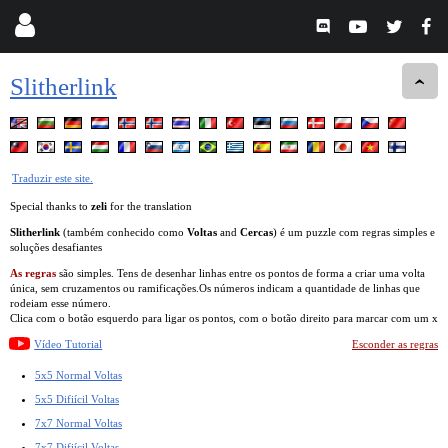
Slitherlink
Traduzir este site.
Special thanks to
zeli
for the translation
Slitherlink
(também conhecido como
Voltas
and
Cercas
) é um puzzle com regras simples e
soluções desafiantes
As regras
são simples. Tens de desenhar linhas entre os pontos de forma a criar uma volta
única, sem cruzamentos ou ramificações.Os números indicam a quantidade de linhas que
rodeiam esse número.
Clica com o botão esquerdo para ligar os pontos, com o botão direito para marcar com um x
Vídeo Tutorial
Esconder as regras
5x5 Normal Voltas
5x5 Difiícil Voltas
7x7 Normal Voltas
7x7 Difiícil Voltas