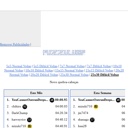
Remover Publicidades
|
Reportar Esta Publicidade
5x5 Normal Voltas
|
5x5 Difiícil Voltas
|
7x7 Normal Voltas
|
7x7 Difiícil Voltas
|
10x10
Normal Voltas
|
10x10 Difiícil Voltas
|
15x15 Normal Voltas
|
15x15 Difiícil Voltas
|
20x20
Normal Voltas
|
20x20 Difiícil Voltas
|
25x30 Normal Voltas
|
25x30 Difiícil Voltas
Novo quebra-cabeças
Este Mês
Esta Semana
1.
YouCannotOutrunDeeps...
00:00.95
1.
YouCannotOutrunDeeps...
00:0
48
48
2.
chihiro
04:00.03
2.
mizuki710
04:4
92
59
3.
DarkChamp
04:20.34
3.
jin7474
06:0
4.
harveyrice
04:40.12
4.
shanaga
06:0
53
57
5.
mizuki710
04:40.91
5.
hsss28
06:4
59