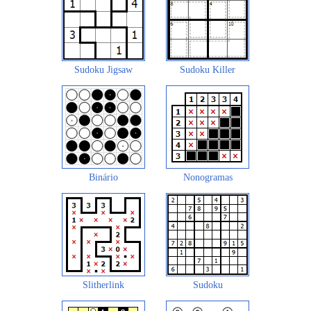
Sudoku Jigsaw
Sudoku Killer
Binário
Nonogramas
Slitherlink
Sudoku