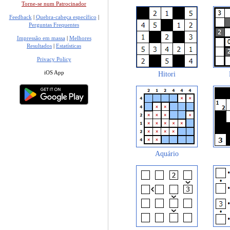
Torne-se num Patrocinador
Feedback
|
Quebra-cabeça específico
|
Perguntas Frequentes
Impressão em massa
|
Melhores
Resultados
|
Estatísticas
Privacy Policy
iOS App
Hitori
Aquário