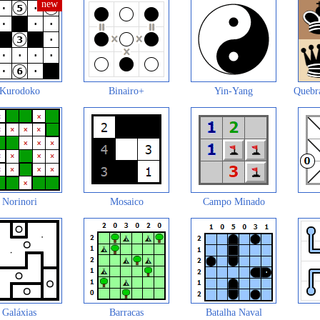
Kurodoko
Binairo+
Yin-Yang
Quebr
Norinori
Mosaico
Campo Minado
Galáxias
Barracas
Batalha Naval