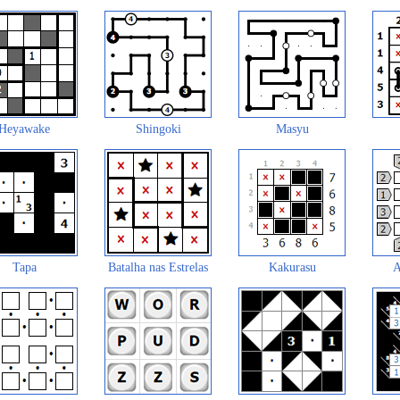
Heyawake
Shingoki
Masyu
Tapa
Batalha nas Estrelas
Kakurasu
A