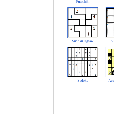
Futoshiki
Sudoku Jigsaw
Su
Sudoku
Ace