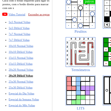
Clica com o botão esquerdo para ligar os
pontos, com o botão direito para marcar
com um x
Vídeo Tutorial
Esconder as regras
5x5 Normal Voltas
5x5 Difiícil Voltas
Pirulitos
7x7 Normal Voltas
7x7 Difiícil Voltas
10x10 Normal Voltas
10x10 Difiícil Voltas
15x15 Normal Voltas
15x15 Difiícil Voltas
20x20 Normal Voltas
Termómetros
20x20 Difiícil Voltas
25x30 Normal Voltas
25x30 Difiícil Voltas
Especial do Dia Voltas
Especial da Semana Voltas
Especial do Mês Voltas
LITS