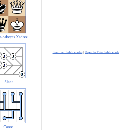
a-cabeças Xadrez
Remover Publicidades
|
Reportar Esta Publicidade
Slant
Canos