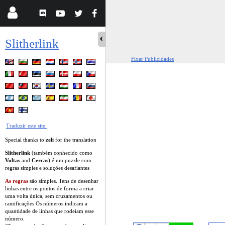
Slitherlink
Fixar Publicidades
Traduzir este site.
Special thanks to
zeli
for the translation
Slitherlink
(também conhecido como
Voltas
and
Cercas
) é um puzzle com
regras simples e soluções desafiantes
As regras
são simples. Tens de desenhar
linhas entre os pontos de forma a criar
uma volta única, sem cruzamentos ou
ramificações.Os números indicam a
quantidade de linhas que rodeiam esse
número.