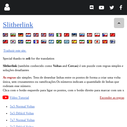
Slitherlink
Traduzir este site.
Special thanks to
zeli
for the translation
Slitherlink
(também conhecido como
Voltas
and
Cercas
) é um puzzle com regras simples e
soluções desafiantes
As regras
são simples. Tens de desenhar linhas entre os pontos de forma a criar uma volta
única, sem cruzamentos ou ramificações.Os números indicam a quantidade de linhas que
rodeiam esse número.
Clica com o botão esquerdo para ligar os pontos, com o botão direito para marcar com um x
Vídeo Tutorial
Esconder as regras
5x5 Normal Voltas
5x5 Difiícil Voltas
7x7 Normal Voltas
7x7 Difiícil Voltas