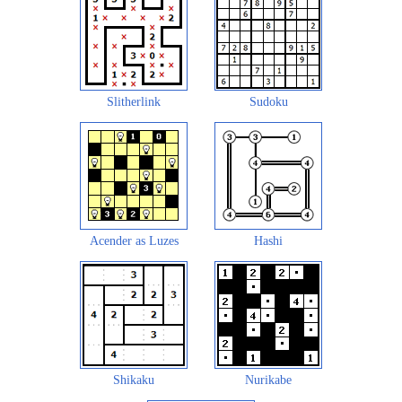
Slitherlink
Sudoku
Acender as Luzes
Hashi
Shikaku
Nurikabe