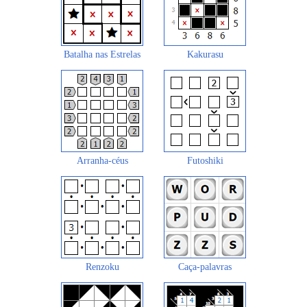
Batalha nas Estrelas
Kakurasu
Arranha-céus
Futoshiki
Renzoku
Caça-palavras